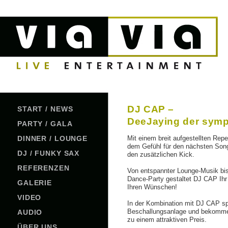
DJ CAP –
START / NEWS
DeeJaying der symp
PARTY / GALA
DINNER / LOUNGE
Mit einem breit aufgestellten Repe
dem Gefühl für den nächsten Song 
DJ / FUNKY SAX
den zusätzlichen Kick.
REFERENZEN
Von entspannter Lounge-Musik bi
Dance-Party gestaltet DJ CAP Ih
GALERIE
Ihren Wünschen!
VIDEO
In der Kombination mit DJ CAP sp
Beschallungsanlage und bekommen
AUDIO
zu einem attraktiven Preis.
ÜBER UNS