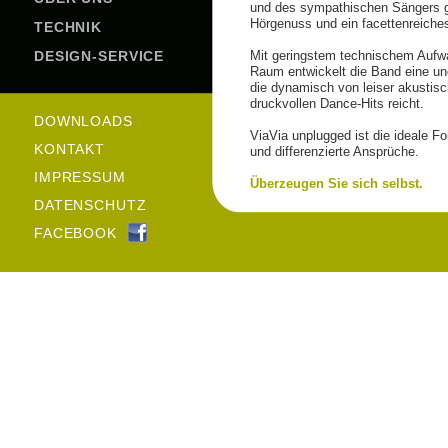
und des sympathischen Sängers g
Hörgenuss und ein facettenreich
TECHNIK
DESIGN-SERVICE
Mit geringstem technischem Aufw
Raum entwickelt die Band eine un
die dynamisch von leiser akustisc
druckvollen Dance-Hits reicht.
DOWNLOADS
ViaVia unplugged ist die ideale Fo
KONTAKT
und differenzierte Ansprüche.
IMPRESSUM
Überzeugen Sie sich selbst.
DATENSCHUTZ
FACEBOOK