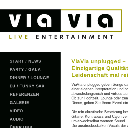
ViaVia unplugged –
START / NEWS
Einzigartige Qualitä
PARTY / GALA
Leidenschaft mal re
DINNER / LOUNGE
ViaVia unplugged geben Songs da
DJ / FUNKY SAX
einer eigenen Interpretation und b
abwechslungsreich und virtuos au
REFERENZEN
Ob zur Hochzeit, Lounge oder zu
GALERIE
Dinner, geben Sie Ihrem Event ein
VIDEO
Die rein akustische Besetzung be
Gitarre, Kontrabass und Cajon ver
AUDIO
unverwechselbar warmen Sound.
Die ausdrucksstarken Vocals der a
ÜBER UNS